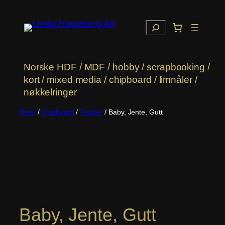
Hopp
til
Søk
innhold
Norske HDF / MDF / hobby / scrapbooking /
kort / mixed media / chipboard / limnåler /
nøkkelringer
Hjem
/
Chipboard
/
Tekster
/ Baby, Jente, Gutt
Baby, Jente, Gutt