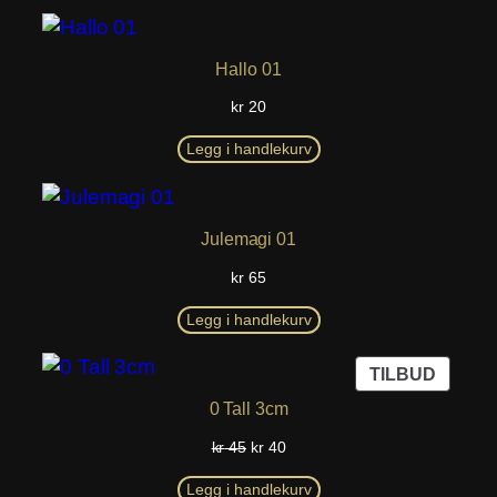
Hallo 01
kr
20
Legg i handlekurv
Julemagi 01
kr
65
Legg i handlekurv
PROD
TILBUD
PÅ
0 Tall 3cm
SALG
Opprinnelig
Nåværende
kr
45
kr
40
pris
pris
var:
er:
Legg i handlekurv