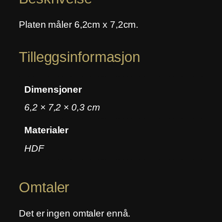
u
t
Platen måler 6,2cm x 7,2cm.
t
a
Tilleggsinformasjon
n
t
a
Dimensjoner
l
6,2 × 7,2 × 0,3 cm
l
Materialer
HDF
Omtaler
Det er ingen omtaler ennå.