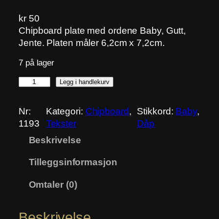
kr
50
Chipboard plate med ordene Baby, Gutt,
Jente. Platen måler 6,2cm x 7,2cm.
7 på lager
B
Legg i handlekurv
a
b
Nr:
Kategori:
Chipboard
, 
Stikkord:
Baby
, 
y
1193
Tekster
Dåp
,
Beskrivelse
J
e
Tilleggsinformasjon
n
t
Omtaler (0)
e
,
Beskrivelse
G