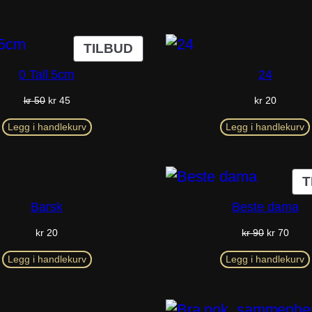
kategori
PRODUKT
TILBUD
PÅ
0 Tall 5cm
24
SALG
Opprinnelig
Nåværende
kr
50
kr
45
kr
20
pris
pris
var:
er:
Legg i handlekurv
Legg i handlekurv
kr 50.
kr 45.
T
Barsk
Beste dama
Opprinneli
Nåvæ
kr
20
kr
90
kr
70
pris
pris
var:
er:
Legg i handlekurv
Legg i handlekurv
kr 90.
kr 70