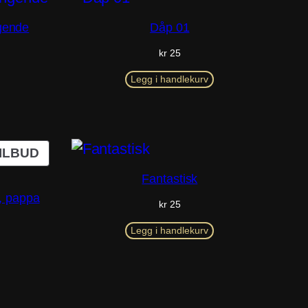
gende
Dåp 01
kr
25
Legg i handlekurv
PRODUKT
ILBUD
PÅ
Fantastisk
SALG
, pappa
kr
25
g
rende
Legg i handlekurv
.