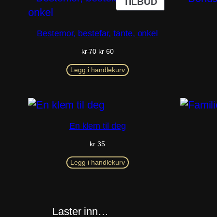
PRODUKT
TILBUD
PÅ
SALG
Bestemor, bestefar, tante, onkel
Opprinnelig
Nåværende
kr
70
kr
60
pris
pris
var:
er:
Legg i handlekurv
kr 70.
kr 60.
En klem til deg
kr
35
Legg i handlekurv
Laster inn…