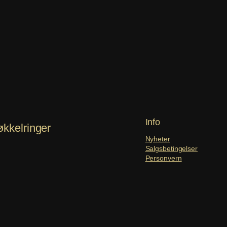
Info
økkelringer
Nyheter
Salgsbetingelser
Personvern