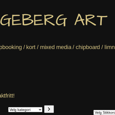
ooking / kort / mixed media / chipboard / limnå
tfritt!
Velg
Emner