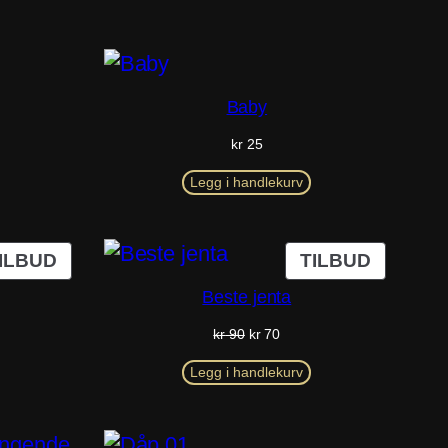
Baby
kr
25
Legg i handlekurv
PRODUKT
PRODU
ILBUD
TILBUD
PÅ
PÅ
Beste jenta
SALG
SALG
g
rende
Opprinnelig
Nåværende
kr
90
kr
70
pris
pris
var:
er:
Legg i handlekurv
.
kr 90.
kr 70.