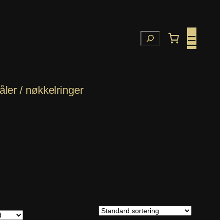
=
Søk
ler / nøkkelringer