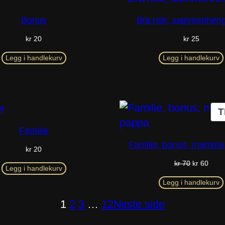
Bonus
Bra nok, sammenhen
kr
20
kr
25
Legg i handlekurv
Legg i handlekurv
T
Familie
Familie, bonus, mamma
kr
20
Opprinneli
Nåvæ
kr
70
kr
60
Legg i handlekurv
pris
pris
var:
er:
Legg i handlekurv
kr 70.
kr 60
1
2
3
…
12
Neste side