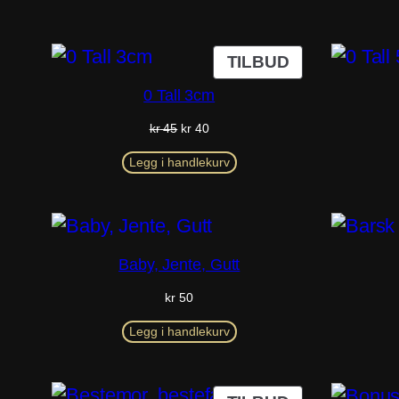
PRODUKT
TILBUD
PÅ
0 Tall 3cm
SALG
Opprinnelig
Nåværende
kr
45
kr
40
pris
pris
var:
er:
Legg i handlekurv
kr 45.
kr 40.
Baby, Jente, Gutt
kr
50
Legg i handlekurv