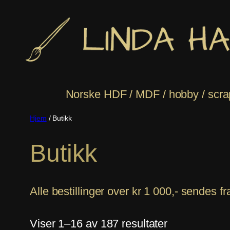
Hopp
til
innhold
Norske HDF / MDF / hobby / scrapb
Hjem
/ Butikk
Butikk
Alle bestillinger over kr 1 000,- sendes frak
Viser 1–16 av 187 resultater