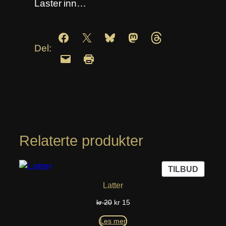
Laster inn…
Del:
Relaterte produkter
PROD
TILBUD
PÅ
Latter
SALG
Opprinnelig
Nåværende
kr
20
kr
15
pris
pris
Les mer
var:
er: