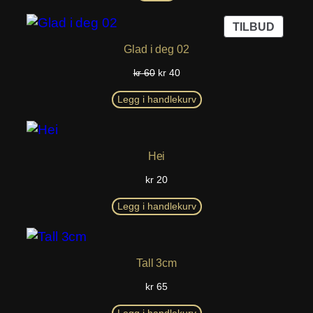
kr 20.
kr 15.
PROD
TILBUD
PÅ
Glad i deg 02
SALG
Opprinnelig
Nåværende
kr
60
kr
40
pris
pris
var:
er:
Legg i handlekurv
kr 60.
kr 40.
Hei
kr
20
Legg i handlekurv
Tall 3cm
kr
65