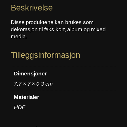
r
Beskrivelse
0
3
Disse produktene kan brukes som
a
dekorasjon til feks kort, album og mixed
n
media.
t
a
Tilleggsinformasjon
l
l
Dimensjoner
7,7 × 7 × 0,3 cm
Materialer
HDF