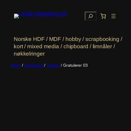
Hopp
til
Søk
innhold
Norske HDF / MDF / hobby / scrapbooking /
kort / mixed media / chipboard / limnåler /
nøkkelringer
Hjem
/
Chipboard
/
Tekster
/ Gratulerer 03