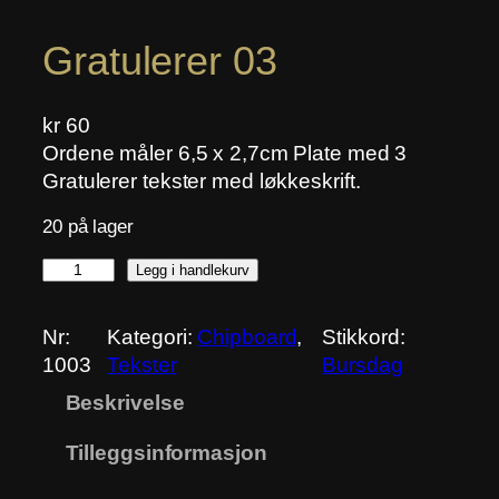
Gratulerer 03
kr
60
Ordene måler 6,5 x 2,7cm Plate med 3
Gratulerer tekster med løkkeskrift.
20 på lager
G
Legg i handlekurv
r
a
Nr:
Kategori:
Chipboard
, 
Stikkord:
t
1003
Tekster
Bursdag
u
Beskrivelse
l
e
Tilleggsinformasjon
r
e