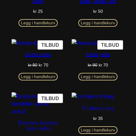
Baby
Baby, Jente, Gutt
kr
25
kr
50
Legg i handlekurv
Legg i handlekurv
PRODUKT
PROD
TILBUD
TILBUD
PÅ
PÅ
Beste dama
Beste jenta
SALG
SALG
Opprinnelig
Nåværende
Opprinnelig
Nåværende
kr
90
kr
70
kr
90
kr
70
pris
pris
pris
pris
var:
er:
var:
er:
Legg i handlekurv
Legg i handlekurv
kr 90.
kr 70.
kr 90.
kr 70.
PRODUKT
TILBUD
PÅ
En klem til deg
SALG
kr
35
Bestemor, bestefar,
tante, onkel
Legg i handlekurv