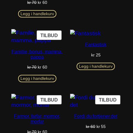
Opprinnelig
Nåværende
kr
70
kr
60
pris
pris
var:
er:
Legg i handlekurv
kr 70.
kr 60.
PRODUKT
TILBUD
PÅ
Fantastisk
SALG
Familie, bonus, mamma,
kr
25
pappa
Legg i handlekurv
Opprinnelig
Nåværende
kr
70
kr
60
pris
pris
var:
er:
Legg i handlekurv
kr 70.
kr 60.
PRODUKT
PROD
TILBUD
TILBUD
PÅ
PÅ
SALG
SALG
Farmor, farfar, mormor,
Fordi du fortjener det
morfar
Opprinnelig
Nåværende
kr
60
kr
55
Opprinnelig
Nåværende
kr
70
kr
60
pris
pris