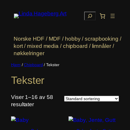
Hopp
til
Søk
innhold
Norske HDF / MDF / hobby / scrapbooking /
kort / mixed media / chipboard / limnåler /
nøkkelringer
Hjem
/
Chipboard
/ Tekster
Tekster
Viser 1–16 av 58
resultater