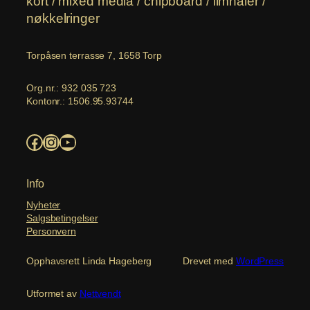
kort / mixed media / chipboard / limnåler /
nøkkelringer
Torpåsen terrasse 7, 1658 Torp
Org.nr.: 932 035 723
Kontonr.: 1506.95.93744
Facebook
Instagram
YouTube
Info
Nyheter
Salgsbetingelser
Personvern
Opphavsrett Linda Hageberg
Drevet med
WordPress
Utformet av
Nettvendt