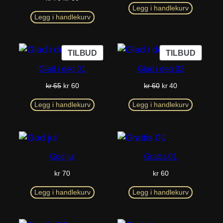
pris
pris
var:
er:
Legg i handlekurv
var:
er:
Legg i handlekurv
kr 60.
kr 55.
kr 70.
kr 60.
PRODUKT
PROD
TILBUD
TILBUD
PÅ
PÅ
Glad i deg 01
Glad i deg 02
SALG
SALG
Opprinnelig
Nåværende
Opprinnelig
Nåværende
kr
65
kr
60
kr
60
kr
40
pris
pris
pris
pris
var:
er:
var:
er:
Legg i handlekurv
Legg i handlekurv
kr 65.
kr 60.
kr 60.
kr 40.
God jul
Grattis 01
kr
70
kr
60
Legg i handlekurv
Legg i handlekurv