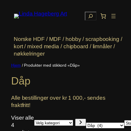
Hopp
til
Søk
innhold
Norske HDF / MDF / hobby / scrapbooking /
kort / mixed media / chipboard / limnåler /
nøkkelringer
Hjem
/ Produkter med stikkord «Dåp»
Dåp
Alle bestillinger over kr 1 000,- sendes
fraktfritt!
Viser alle
Velg
Emner
4
kategori