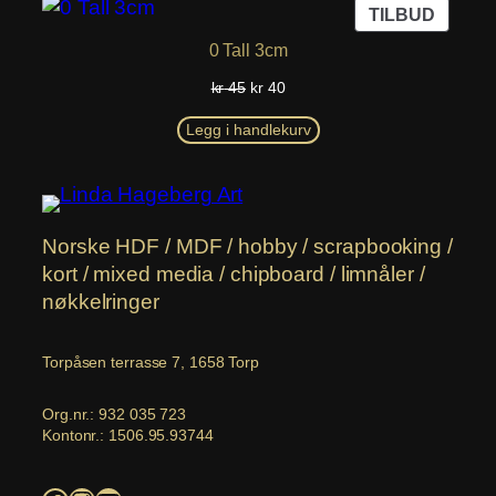
PROD
TILBUD
PÅ
0 Tall 3cm
SALG
Opprinnelig
Nåværende
kr
45
kr
40
pris
pris
var:
er:
Legg i handlekurv
kr 45.
kr 40.
Norske HDF / MDF / hobby / scrapbooking /
kort / mixed media / chipboard / limnåler /
nøkkelringer
Torpåsen terrasse 7, 1658 Torp
Org.nr.: 932 035 723
Kontonr.: 1506.95.93744