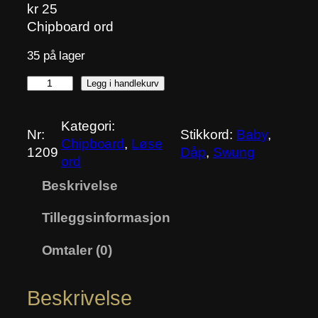
kr
25
Chipboard ord
35 på lager
D
Legg i handlekurv
å
p
Kategori:
Nr:
Stikkord:
Baby
, 
0
Chipboard
, 
Løse
1209
Dåp
, 
Swung
1
ord
a
Beskrivelse
n
t
Tilleggsinformasjon
a
l
Omtaler (0)
l
Beskrivelse