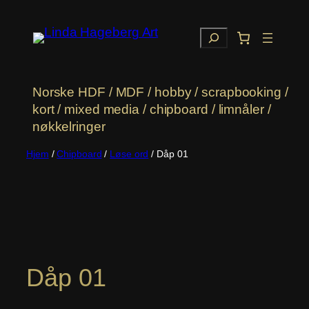
Hopp
til
Søk
innhold
Norske HDF / MDF / hobby / scrapbooking /
kort / mixed media / chipboard / limnåler /
nøkkelringer
Hjem
/
Chipboard
/
Løse ord
/ Dåp 01
Dåp 01