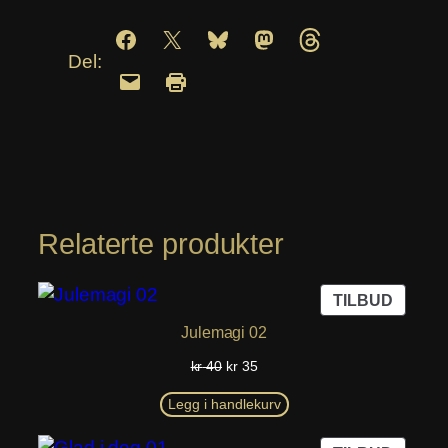
Del:
Relaterte produkter
PROD
TILBUD
PÅ
Julemagi 02
SALG
Opprinnelig
Nåværende
kr
40
kr
35
pris
pris
var:
er:
Legg i handlekurv
kr 40.
kr 35.