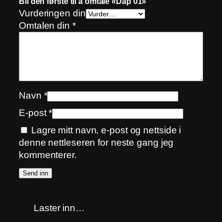
Bli den første til å omtale «Dåp 01»
Vurderingen din
Omtalen din
*
Navn
*
E-post
*
Lagre mitt navn, e-post og nettside i
denne nettleseren for neste gang jeg
kommenterer.
Laster inn…