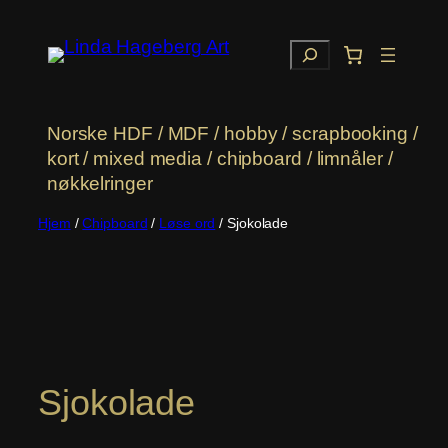
Hopp
til
Søk
innhold
Norske HDF / MDF / hobby / scrapbooking /
kort / mixed media / chipboard / limnåler /
nøkkelringer
Hjem
/
Chipboard
/
Løse ord
/ Sjokolade
Sjokolade