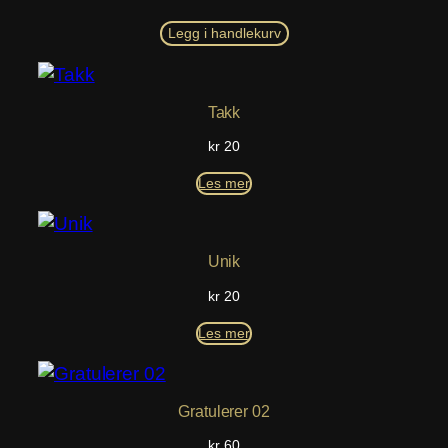
pris
pris
var:
er:
Legg i handlekurv
kr 60.
kr 40.
Takk
kr
20
Les mer
Unik
kr
20
Les mer
Gratulerer 02
kr
60