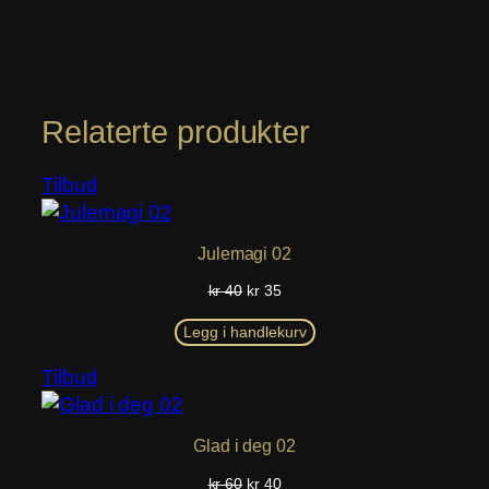
Relaterte produkter
Produkt
Tilbud
på
salg
Julemagi 02
Opprinnelig
Nåværende
kr
40
kr
35
pris
pris
var:
er:
Legg i handlekurv
kr 40.
kr 35.
Produkt
Tilbud
på
salg
Glad i deg 02
Opprinnelig
Nåværende
kr
60
kr
40