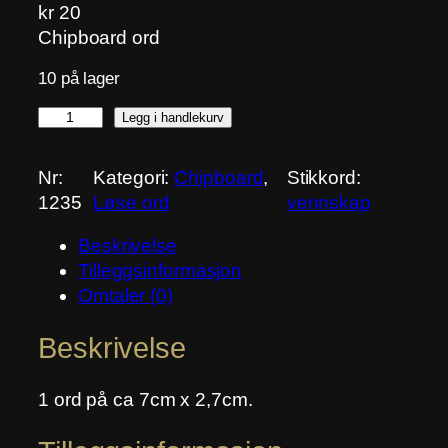
kr
20
Chipboard ord
10 på lager
S
Legg i handlekurv
j
o
Nr:
Kategori:
Chipboard
, 
Stikkord:
k
1235
Løse ord
vennskap
o
l
Beskrivelse
a
Tilleggsinformasjon
d
Omtaler (0)
e
Beskrivelse
a
n
t
1 ord på ca 7cm x 2,7cm.
a
l