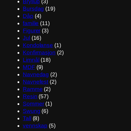
Bryllup
(3)
Bursdag
(19)
Dåp
(4)
familie
(11)
Figurer
(3)
Jul
(16)
Kondolanse
(1)
Konfirmasjon
(2)
Limnål
(18)
MDF
(9)
Navnedag
(2)
Navnefest
(2)
Ramme
(2)
Resin
(57)
Sommer
(1)
Swung
(6)
Tall
(8)
vennskap
(5)