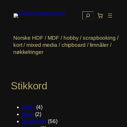
Hopp
til
Søk
innhold
Norske HDF / MDF / hobby / scrapbooking /
kort / mixed media / chipboard / limnåler /
nøkkelringer
Stikkord
Baby
(4)
Barn
(2)
Bokstaver
(56)