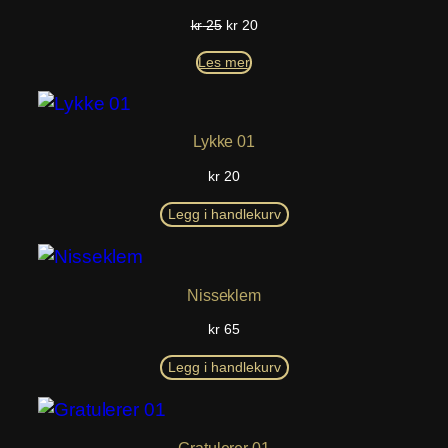
SALG
Opprinnelig
Nåværende
kr
25
kr
20
pris
pris
Les mer
var:
er:
kr 25.
kr 20.
Lykke 01
kr
20
Legg i handlekurv
Nisseklem
kr
65
Legg i handlekurv
Gratulerer 01