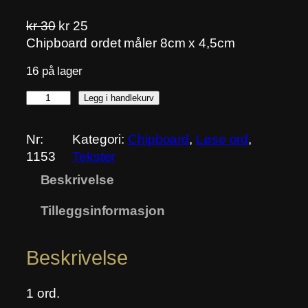
O
N
kr
30
kr
25
p
å
Chipboard ordet måler 8cm x 4,5cm
p
v
16 på lager
r
æ
i
r
L
Legg i handlekurv
n
e
y
n
n
k
Nr:
Kategori:
Chipboard
, 
Løse ord
, 
e
d
k
1153
Tekster
l
e
e
i
p
Beskrivelse
r
g
r
u
Tilleggsinformasjon
p
i
s
r
s
0
i
e
1
Beskrivelse
s
r
a
v
:
n
1 ord.
a
k
t