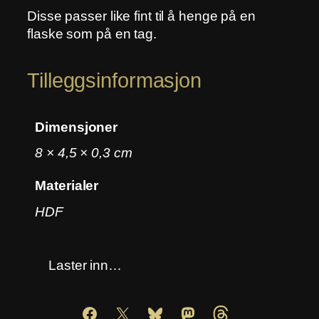
r
r
a
Disse passer like fint til å henge på en
:
l
flaske som på en tag.
k
2
l
r
5
Tilleggsinformasjon
.
3
0
Dimensjoner
.
8 × 4,5 × 0,3 cm
Materialer
HDF
Laster inn…