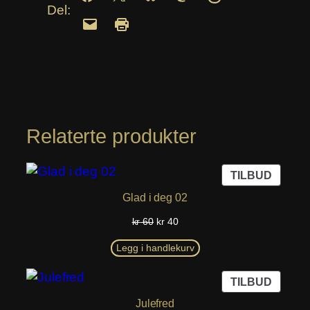
Del:
Relaterte produkter
PROD
TILBUD
PÅ
Glad i deg 02
SALG
Opprinnelig
Nåværende
kr
60
kr
40
pris
pris
var:
er:
Legg i handlekurv
kr 60.
kr 40.
PROD
TILBUD
PÅ
Julefred