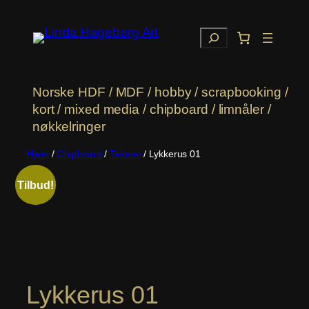
Hopp
til
Søk
innhold
Norske HDF / MDF / hobby / scrapbooking /
kort / mixed media / chipboard / limnåler /
nøkkelringer
Hjem
/
Chipboard
/
Tekster
/ Lykkerus 01
Tilbud!
Lykkerus 01