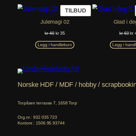
PRODUKT
TILBUD
PÅ
Julemagi 02
Glad i de
SALG
Opprinnelig
Nåværende
Opp
kr
40
kr
35
kr
60
kr
pris
pris
pri
var:
er:
var
Legg i handlekurv
Legg i hand
kr 40.
kr 35.
kr 
Norske HDF / MDF / hobby / scrapbooking 
Torpåsen terrasse 7, 1658 Torp
Org.nr.: 932 035 723
Kontonr.: 1506.95.93744