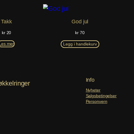
Takk
God jul
kr
20
kr
70
Les mer
Legg i handlekurv
Info
økkelringer
Nyheter
Salgsbetingelser
Personvern