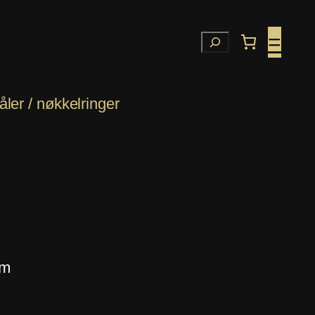
=
Søk
ler / nøkkelringer
cm