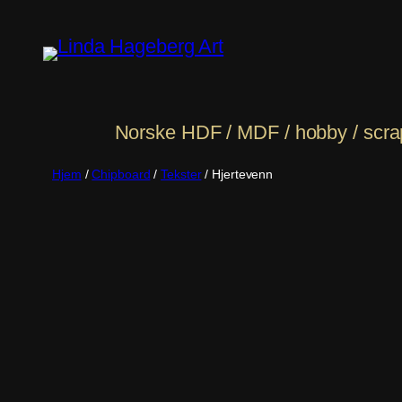
Hopp
til
innhold
Norske HDF / MDF / hobby / scrapb
Hjem
/
Chipboard
/
Tekster
/ Hjertevenn