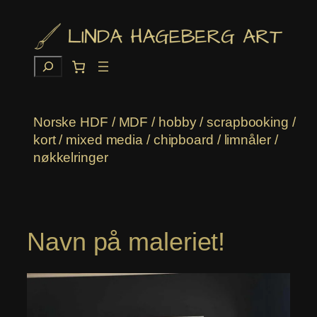
Hopp
til
innhold
Søk
Norske HDF / MDF / hobby / scrapbooking /
kort / mixed media / chipboard / limnåler /
nøkkelringer
Navn på maleriet!